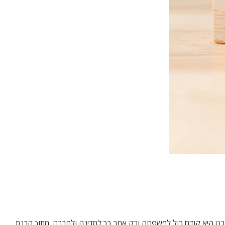
רט היא קודם כול למשפחה ורק אחר כך למדינה ולחברה. מתוך הבנת